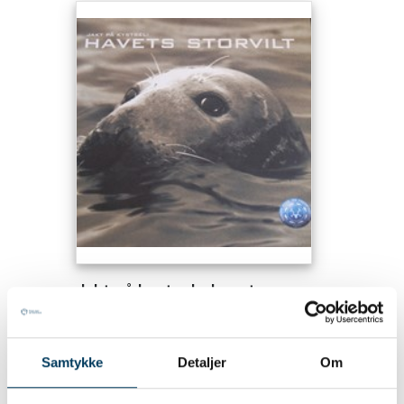
Jakt på kystsel - havets
storvilt
70.00 NOK
Samtykke
Detaljer
Om