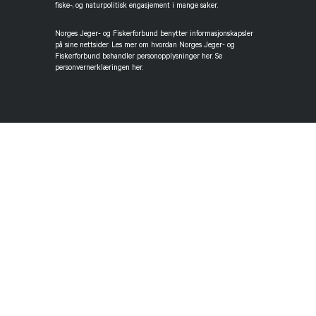
fiske-, og naturpolitisk engasjement i mange saker.
Norges Jeger- og Fiskerforbund benytter informasjonskapsler
på sine nettsider. Les mer om hvordan Norges Jeger- og
Fiskerforbund behandler personopplysninger her. Se
personvernerklæringen her.