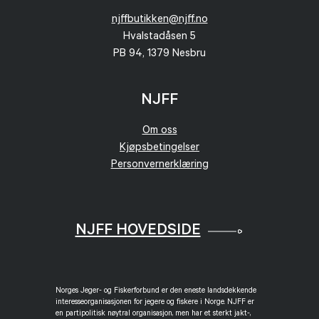
njffbutikken@njff.no
Hvalstadåsen 5
PB 94, 1379 Nesbru
NJFF
Om oss
Kjøpsbetingelser
Personvernerklæring
NJFF HOVEDSIDE
Norges Jeger- og Fiskerforbund er den eneste landsdekkende
interesseorganisasjonen for jegere og fiskere i Norge. NJFF er
en partipolitisk nøytral organisasjon, men har et sterkt jakt-,